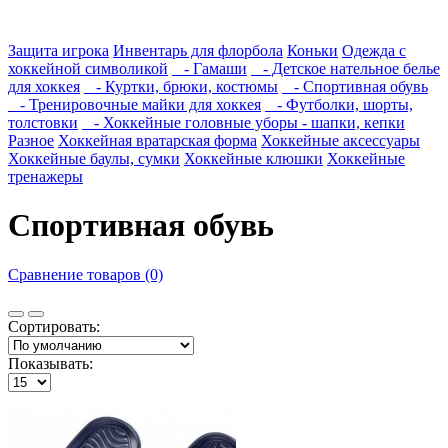
Защита игрока
Инвентарь для флорбола
Коньки
Одежда с
хоккейной символикой
- Гамаши
- Детское нательное белье
для хоккея
- Куртки, брюки, костюмы
- Спортивная обувь
- Тренировочные майки для хоккея
- Футболки, шорты,
толстовки
- Хоккейные головные уборы - шапки, кепки
Разное
Хоккейная вратарская форма
Хоккейные аксессуары
Хоккейные баулы, сумки
Хоккейные клюшки
Хоккейные
тренажеры
Спортивная обувь
Сравнение товаров (0)
Сортировать:
Показывать: