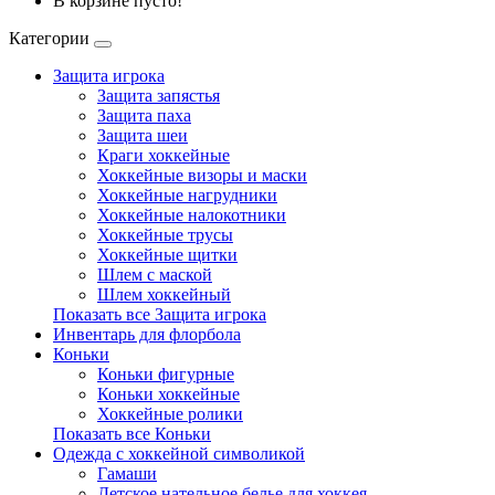
В корзине пусто!
Категории
Защита игрока
Защита запястья
Защита паха
Защита шеи
Краги хоккейные
Хоккейные визоры и маски
Хоккейные нагрудники
Хоккейные налокотники
Хоккейные трусы
Хоккейные щитки
Шлем с маской
Шлем хоккейный
Показать все Защита игрока
Инвентарь для флорбола
Коньки
Коньки фигурные
Коньки хоккейные
Хоккейные ролики
Показать все Коньки
Одежда с хоккейной символикой
Гамаши
Детское нательное белье для хоккея