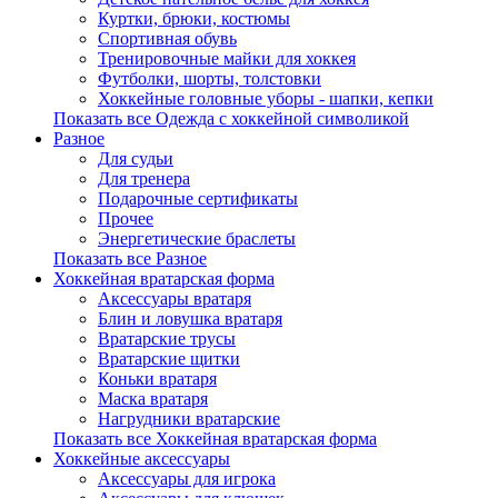
Куртки, брюки, костюмы
Спортивная обувь
Тренировочные майки для хоккея
Футболки, шорты, толстовки
Хоккейные головные уборы - шапки, кепки
Показать все Одежда с хоккейной символикой
Разное
Для судьи
Для тренера
Подарочные сертификаты
Прочее
Энергетические браслеты
Показать все Разное
Хоккейная вратарская форма
Аксессуары вратаря
Блин и ловушка вратаря
Вратарские трусы
Вратарские щитки
Коньки вратаря
Маска вратаря
Нагрудники вратарские
Показать все Хоккейная вратарская форма
Хоккейные аксессуары
Аксессуары для игрока