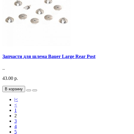
Запчасти для шлема Bauer Large Rear Post
..
43.00 р.
В корзину
|<
<
1
2
3
4
5