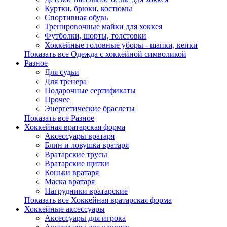
Куртки, брюки, костюмы
Спортивная обувь
Тренировочные майки для хоккея
Футболки, шорты, толстовки
Хоккейные головные уборы - шапки, кепки
Показать все Одежда с хоккейной символикой
Разное
Для судьи
Для тренера
Подарочные сертификаты
Прочее
Энергетические браслеты
Показать все Разное
Хоккейная вратарская форма
Аксессуары вратаря
Блин и ловушка вратаря
Вратарские трусы
Вратарские щитки
Коньки вратаря
Маска вратаря
Нагрудники вратарские
Показать все Хоккейная вратарская форма
Хоккейные аксессуары
Аксессуары для игрока