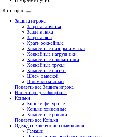
В корзине пусто!
Категории
Защита игрока
Защита запястья
Защита паха
Защита шеи
Краги хоккейные
Хоккейные визоры и маски
Хоккейные нагрудники
Хоккейные налокотники
Хоккейные трусы
Хоккейные щитки
Шлем с маской
Шлем хоккейный
Показать все Защита игрока
Инвентарь для флорбола
Коньки
Коньки фигурные
Коньки хоккейные
Хоккейные ролики
Показать все Коньки
Одежда с хоккейной символикой
Гамаши
Детское нательное белье для хоккея