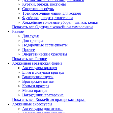
Куртки, брюки, костюмы
Спортивная обувь
Тренировочные майки для хоккея
Футболки, шорты, толстовки
Хоккейные головные уборы - шапки, кепки
Показать все Одежда с хоккейной символикой
Разное
Для судьи
Для тренера
Подарочные сертификаты
Прочее
Энергетические браслеты
Показать все Разное
Хоккейная вратарская форма
Аксессуары вратаря
Блин и ловушка вратаря
Вратарские трусы
Вратарские щитки
Коньки вратаря
Маска вратаря
Нагрудники вратарские
Показать все Хоккейная вратарская форма
Хоккейные аксессуары
Аксессуары для игрока