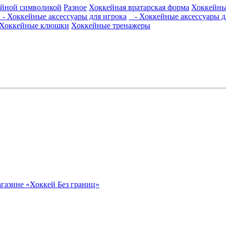
ейной символикой
Разное
Хоккейная вратарская форма
Хоккейны
- Хоккейные аксессуары для игрока
- Хоккейные аксессуары дл
Хоккейные клюшки
Хоккейные тренажеры
агазине «Хоккей Без границ»