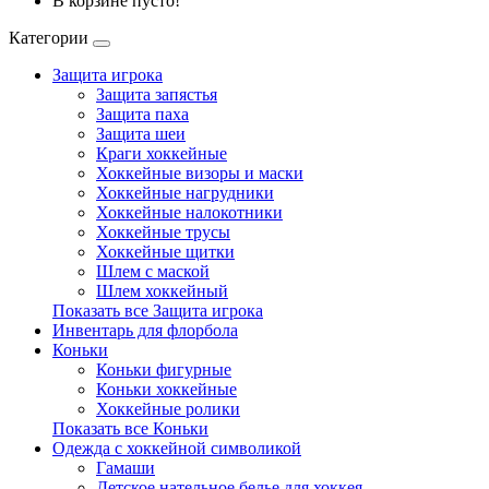
В корзине пусто!
Категории
Защита игрока
Защита запястья
Защита паха
Защита шеи
Краги хоккейные
Хоккейные визоры и маски
Хоккейные нагрудники
Хоккейные налокотники
Хоккейные трусы
Хоккейные щитки
Шлем с маской
Шлем хоккейный
Показать все Защита игрока
Инвентарь для флорбола
Коньки
Коньки фигурные
Коньки хоккейные
Хоккейные ролики
Показать все Коньки
Одежда с хоккейной символикой
Гамаши
Детское нательное белье для хоккея