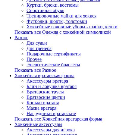
Куртки, брюки, костюмы
Спортивная обувь
Тренировочные майки для хоккея
Футболки, шорты, толстовки
Хоккейные головные уборы - шапки, кепки
Показать все Одежда с хоккейной символикой
Разное
Для судьи
Для тренера
Подарочные сертификаты
Прочее
Энергетические браслеты
Показать все Разное
Хоккейная вратарская форма
Аксессуары вратаря
Блин и ловушка вратаря
Вратарские трусы
Вратарские щитки
Коньки вратаря
Маска вратаря
Нагрудники вратарские
Показать все Хоккейная вратарская форма
Хоккейные аксессуары
Аксессуары для игрока