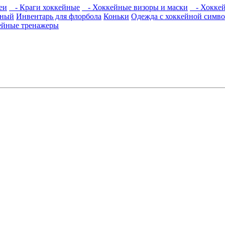
еи
- Краги хоккейные
- Хоккейные визоры и маски
- Хоккей
йный
Инвентарь для флорбола
Коньки
Одежда с хоккейной симв
ейные тренажеры