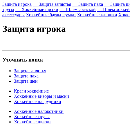
Защита игрока
- Защита запястья
- Защита паха
- Защита ш
трусы
- Хоккейные щитки
- Шлем с маской
- Шлем хокке
аксессуары
Хоккейные баулы, сумки
Хоккейные клюшки
Хокк
Защита игрока
Уточнить поиск
Защита запястья
Защита паха
Защита шеи
Краги хоккейные
Хоккейные визоры и маски
Хоккейные нагрудники
Хоккейные налокотники
Хоккейные трусы
Хоккейные щитки