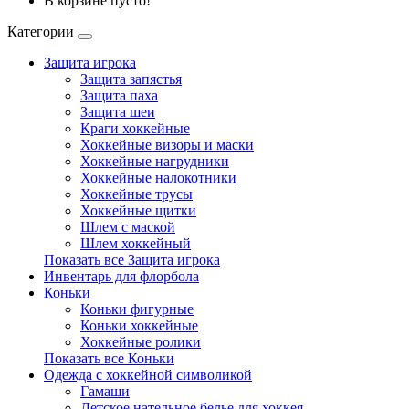
В корзине пусто!
Категории
Защита игрока
Защита запястья
Защита паха
Защита шеи
Краги хоккейные
Хоккейные визоры и маски
Хоккейные нагрудники
Хоккейные налокотники
Хоккейные трусы
Хоккейные щитки
Шлем с маской
Шлем хоккейный
Показать все Защита игрока
Инвентарь для флорбола
Коньки
Коньки фигурные
Коньки хоккейные
Хоккейные ролики
Показать все Коньки
Одежда с хоккейной символикой
Гамаши
Детское нательное белье для хоккея