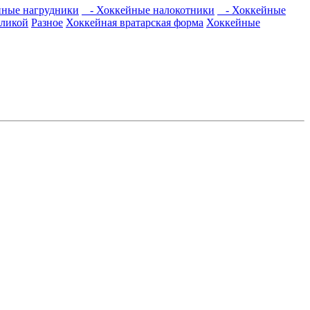
ные нагрудники
- Хоккейные налокотники
- Хоккейные
оликой
Разное
Хоккейная вратарская форма
Хоккейные