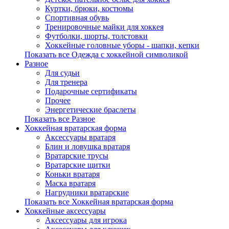
Куртки, брюки, костюмы
Спортивная обувь
Тренировочные майки для хоккея
Футболки, шорты, толстовки
Хоккейные головные уборы - шапки, кепки
Показать все Одежда с хоккейной символикой
Разное
Для судьи
Для тренера
Подарочные сертификаты
Прочее
Энергетические браслеты
Показать все Разное
Хоккейная вратарская форма
Аксессуары вратаря
Блин и ловушка вратаря
Вратарские трусы
Вратарские щитки
Коньки вратаря
Маска вратаря
Нагрудники вратарские
Показать все Хоккейная вратарская форма
Хоккейные аксессуары
Аксессуары для игрока