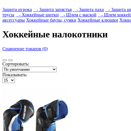
Защита игрока
- Защита запястья
- Защита паха
- Защита ш
трусы
- Хоккейные щитки
- Шлем с маской
- Шлем хокке
аксессуары
Хоккейные баулы, сумки
Хоккейные клюшки
Хокк
Хоккейные налокотники
Сравнение товаров (0)
Сортировать:
Показывать: