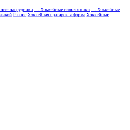
ные нагрудники
- Хоккейные налокотники
- Хоккейные
оликой
Разное
Хоккейная вратарская форма
Хоккейные