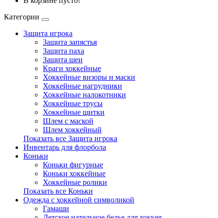
В корзине пусто!
Категории
Защита игрока
Защита запястья
Защита паха
Защита шеи
Краги хоккейные
Хоккейные визоры и маски
Хоккейные нагрудники
Хоккейные налокотники
Хоккейные трусы
Хоккейные щитки
Шлем с маской
Шлем хоккейный
Показать все Защита игрока
Инвентарь для флорбола
Коньки
Коньки фигурные
Коньки хоккейные
Хоккейные ролики
Показать все Коньки
Одежда с хоккейной символикой
Гамаши
Детское нательное белье для хоккея