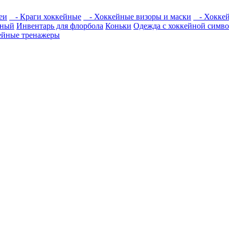
еи
- Краги хоккейные
- Хоккейные визоры и маски
- Хоккей
йный
Инвентарь для флорбола
Коньки
Одежда с хоккейной симв
ейные тренажеры