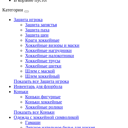
В корзине пусто!
Категории
Защита игрока
Защита запястья
Защита паха
Защита шеи
Краги хоккейные
Хоккейные визоры и маски
Хоккейные нагрудники
Хоккейные налокотники
Хоккейные трусы
Хоккейные щитки
Шлем с маской
Шлем хоккейный
Показать все Защита игрока
Инвентарь для флорбола
Коньки
Коньки фигурные
Коньки хоккейные
Хоккейные ролики
Показать все Коньки
Одежда с хоккейной символикой
Гамаши
Детское нательное белье для хоккея