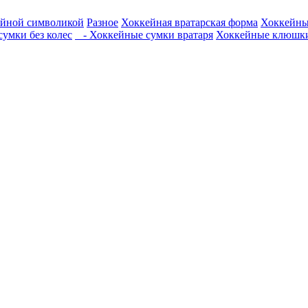
ейной символикой
Разное
Хоккейная вратарская форма
Хоккейны
умки без колес
- Хоккейные сумки вратаря
Хоккейные клюшк