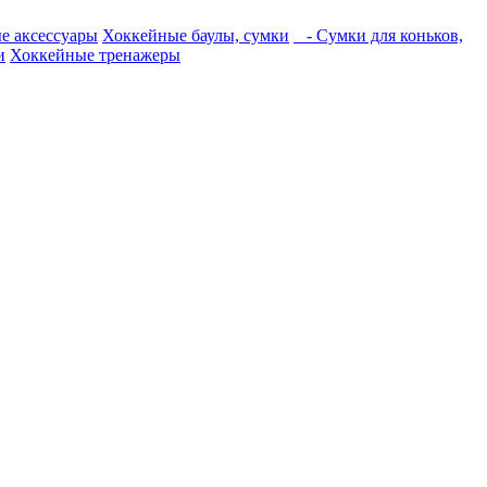
е аксессуары
Хоккейные баулы, сумки
- Сумки для коньков,
и
Хоккейные тренажеры