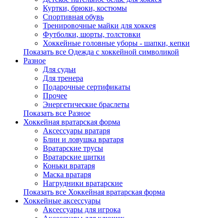
Куртки, брюки, костюмы
Спортивная обувь
Тренировочные майки для хоккея
Футболки, шорты, толстовки
Хоккейные головные уборы - шапки, кепки
Показать все Одежда с хоккейной символикой
Разное
Для судьи
Для тренера
Подарочные сертификаты
Прочее
Энергетические браслеты
Показать все Разное
Хоккейная вратарская форма
Аксессуары вратаря
Блин и ловушка вратаря
Вратарские трусы
Вратарские щитки
Коньки вратаря
Маска вратаря
Нагрудники вратарские
Показать все Хоккейная вратарская форма
Хоккейные аксессуары
Аксессуары для игрока