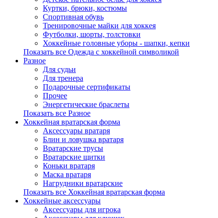
Куртки, брюки, костюмы
Спортивная обувь
Тренировочные майки для хоккея
Футболки, шорты, толстовки
Хоккейные головные уборы - шапки, кепки
Показать все Одежда с хоккейной символикой
Разное
Для судьи
Для тренера
Подарочные сертификаты
Прочее
Энергетические браслеты
Показать все Разное
Хоккейная вратарская форма
Аксессуары вратаря
Блин и ловушка вратаря
Вратарские трусы
Вратарские щитки
Коньки вратаря
Маска вратаря
Нагрудники вратарские
Показать все Хоккейная вратарская форма
Хоккейные аксессуары
Аксессуары для игрока