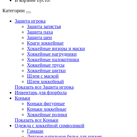
В корзине пусто!
Категории
Защита игрока
Защита запястья
Защита паха
Защита шеи
Краги хоккейные
Хоккейные визоры и маски
Хоккейные нагрудники
Хоккейные налокотники
Хоккейные трусы
Хоккейные щитки
Шлем с маской
Шлем хоккейный
Показать все Защита игрока
Инвентарь для флорбола
Коньки
Коньки фигурные
Коньки хоккейные
Хоккейные ролики
Показать все Коньки
Одежда с хоккейной символикой
Гамаши
Детское нательное белье для хоккея