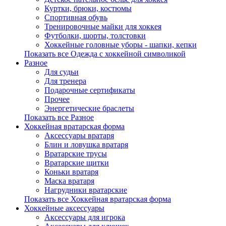
Куртки, брюки, костюмы
Спортивная обувь
Тренировочные майки для хоккея
Футболки, шорты, толстовки
Хоккейные головные уборы - шапки, кепки
Показать все Одежда с хоккейной символикой
Разное
Для судьи
Для тренера
Подарочные сертификаты
Прочее
Энергетические браслеты
Показать все Разное
Хоккейная вратарская форма
Аксессуары вратаря
Блин и ловушка вратаря
Вратарские трусы
Вратарские щитки
Коньки вратаря
Маска вратаря
Нагрудники вратарские
Показать все Хоккейная вратарская форма
Хоккейные аксессуары
Аксессуары для игрока