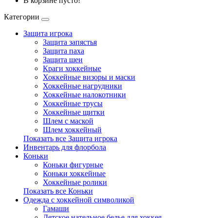
В корзине пусто!
Категории
Защита игрока
Защита запястья
Защита паха
Защита шеи
Краги хоккейные
Хоккейные визоры и маски
Хоккейные нагрудники
Хоккейные налокотники
Хоккейные трусы
Хоккейные щитки
Шлем с маской
Шлем хоккейный
Показать все Защита игрока
Инвентарь для флорбола
Коньки
Коньки фигурные
Коньки хоккейные
Хоккейные ролики
Показать все Коньки
Одежда с хоккейной символикой
Гамаши
Детское нательное белье для хоккея