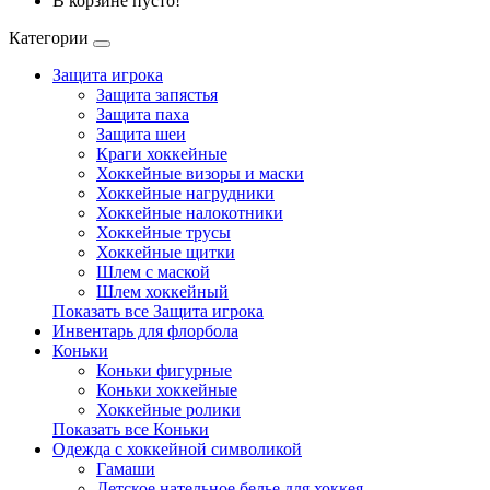
В корзине пусто!
Категории
Защита игрока
Защита запястья
Защита паха
Защита шеи
Краги хоккейные
Хоккейные визоры и маски
Хоккейные нагрудники
Хоккейные налокотники
Хоккейные трусы
Хоккейные щитки
Шлем с маской
Шлем хоккейный
Показать все Защита игрока
Инвентарь для флорбола
Коньки
Коньки фигурные
Коньки хоккейные
Хоккейные ролики
Показать все Коньки
Одежда с хоккейной символикой
Гамаши
Детское нательное белье для хоккея