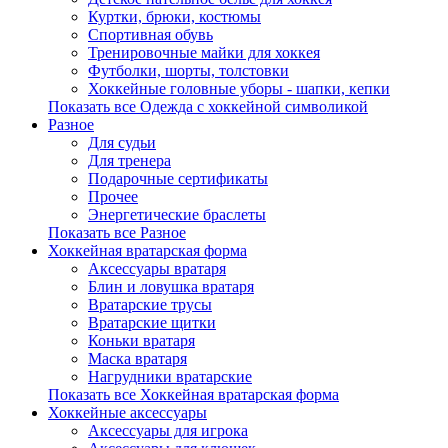
Куртки, брюки, костюмы
Спортивная обувь
Тренировочные майки для хоккея
Футболки, шорты, толстовки
Хоккейные головные уборы - шапки, кепки
Показать все Одежда с хоккейной символикой
Разное
Для судьи
Для тренера
Подарочные сертификаты
Прочее
Энергетические браслеты
Показать все Разное
Хоккейная вратарская форма
Аксессуары вратаря
Блин и ловушка вратаря
Вратарские трусы
Вратарские щитки
Коньки вратаря
Маска вратаря
Нагрудники вратарские
Показать все Хоккейная вратарская форма
Хоккейные аксессуары
Аксессуары для игрока