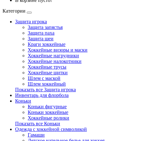
В корзине пусто!
Категории
Защита игрока
Защита запястья
Защита паха
Защита шеи
Краги хоккейные
Хоккейные визоры и маски
Хоккейные нагрудники
Хоккейные налокотники
Хоккейные трусы
Хоккейные щитки
Шлем с маской
Шлем хоккейный
Показать все Защита игрока
Инвентарь для флорбола
Коньки
Коньки фигурные
Коньки хоккейные
Хоккейные ролики
Показать все Коньки
Одежда с хоккейной символикой
Гамаши
Детское нательное белье для хоккея