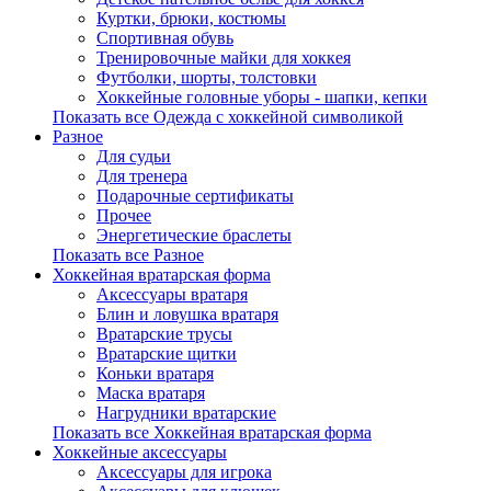
Куртки, брюки, костюмы
Спортивная обувь
Тренировочные майки для хоккея
Футболки, шорты, толстовки
Хоккейные головные уборы - шапки, кепки
Показать все Одежда с хоккейной символикой
Разное
Для судьи
Для тренера
Подарочные сертификаты
Прочее
Энергетические браслеты
Показать все Разное
Хоккейная вратарская форма
Аксессуары вратаря
Блин и ловушка вратаря
Вратарские трусы
Вратарские щитки
Коньки вратаря
Маска вратаря
Нагрудники вратарские
Показать все Хоккейная вратарская форма
Хоккейные аксессуары
Аксессуары для игрока