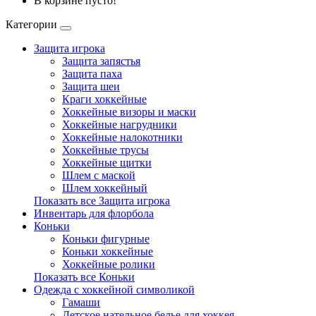
В корзине пусто!
Категории
Защита игрока
Защита запястья
Защита паха
Защита шеи
Краги хоккейные
Хоккейные визоры и маски
Хоккейные нагрудники
Хоккейные налокотники
Хоккейные трусы
Хоккейные щитки
Шлем с маской
Шлем хоккейный
Показать все Защита игрока
Инвентарь для флорбола
Коньки
Коньки фигурные
Коньки хоккейные
Хоккейные ролики
Показать все Коньки
Одежда с хоккейной символикой
Гамаши
Детское нательное белье для хоккея