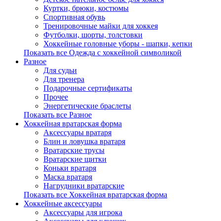
Куртки, брюки, костюмы
Спортивная обувь
Тренировочные майки для хоккея
Футболки, шорты, толстовки
Хоккейные головные уборы - шапки, кепки
Показать все Одежда с хоккейной символикой
Разное
Для судьи
Для тренера
Подарочные сертификаты
Прочее
Энергетические браслеты
Показать все Разное
Хоккейная вратарская форма
Аксессуары вратаря
Блин и ловушка вратаря
Вратарские трусы
Вратарские щитки
Коньки вратаря
Маска вратаря
Нагрудники вратарские
Показать все Хоккейная вратарская форма
Хоккейные аксессуары
Аксессуары для игрока