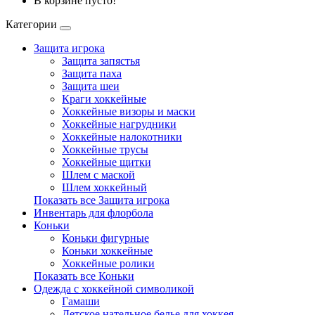
В корзине пусто!
Категории
Защита игрока
Защита запястья
Защита паха
Защита шеи
Краги хоккейные
Хоккейные визоры и маски
Хоккейные нагрудники
Хоккейные налокотники
Хоккейные трусы
Хоккейные щитки
Шлем с маской
Шлем хоккейный
Показать все Защита игрока
Инвентарь для флорбола
Коньки
Коньки фигурные
Коньки хоккейные
Хоккейные ролики
Показать все Коньки
Одежда с хоккейной символикой
Гамаши
Детское нательное белье для хоккея