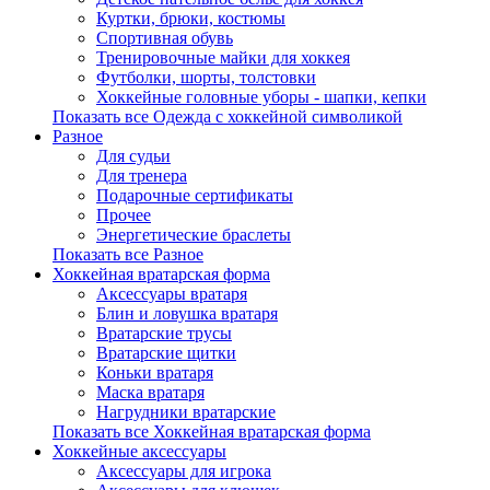
Куртки, брюки, костюмы
Спортивная обувь
Тренировочные майки для хоккея
Футболки, шорты, толстовки
Хоккейные головные уборы - шапки, кепки
Показать все Одежда с хоккейной символикой
Разное
Для судьи
Для тренера
Подарочные сертификаты
Прочее
Энергетические браслеты
Показать все Разное
Хоккейная вратарская форма
Аксессуары вратаря
Блин и ловушка вратаря
Вратарские трусы
Вратарские щитки
Коньки вратаря
Маска вратаря
Нагрудники вратарские
Показать все Хоккейная вратарская форма
Хоккейные аксессуары
Аксессуары для игрока