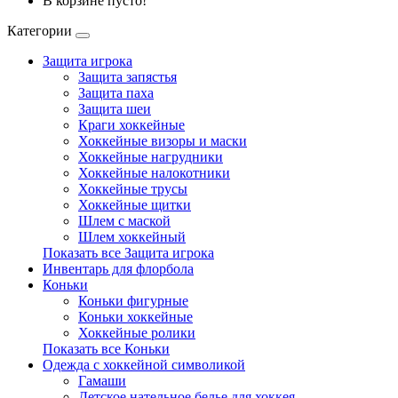
В корзине пусто!
Категории
Защита игрока
Защита запястья
Защита паха
Защита шеи
Краги хоккейные
Хоккейные визоры и маски
Хоккейные нагрудники
Хоккейные налокотники
Хоккейные трусы
Хоккейные щитки
Шлем с маской
Шлем хоккейный
Показать все Защита игрока
Инвентарь для флорбола
Коньки
Коньки фигурные
Коньки хоккейные
Хоккейные ролики
Показать все Коньки
Одежда с хоккейной символикой
Гамаши
Детское нательное белье для хоккея