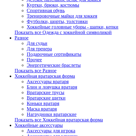
Куртки, брюки, костюмы
Спортивная обувь
Тренировочные майки для хоккея
Футболки, шорты, толстовки
Хоккейные головные уборы - шапки, кепки
Показать все Одежда с хоккейной символикой
Разное
Для судьи
Для тренера
Подарочные сертификаты
Прочее
Энергетические браслеты
Показать все Разное
Хоккейная вратарская форма
Аксессуары вратаря
Блин и ловушка вратаря
Вратарские трусы
Вратарские щитки
Коньки вратаря
Маска вратаря
Нагрудники вратарские
Показать все Хоккейная вратарская форма
Хоккейные аксессуары
Аксессуары для игрока