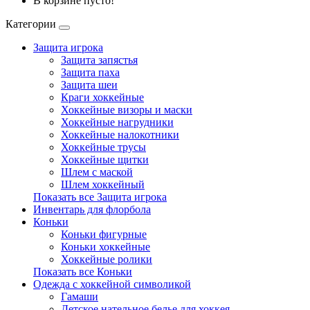
В корзине пусто!
Категории
Защита игрока
Защита запястья
Защита паха
Защита шеи
Краги хоккейные
Хоккейные визоры и маски
Хоккейные нагрудники
Хоккейные налокотники
Хоккейные трусы
Хоккейные щитки
Шлем с маской
Шлем хоккейный
Показать все Защита игрока
Инвентарь для флорбола
Коньки
Коньки фигурные
Коньки хоккейные
Хоккейные ролики
Показать все Коньки
Одежда с хоккейной символикой
Гамаши
Детское нательное белье для хоккея