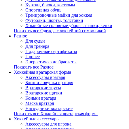
Куртки, брюки, костюмы
Спортивная обувь
Тренировочные майки для хоккея
Футболки, шорты, толстовки
Хоккейные головные уборы - шапки, кепки
Показать все Одежда с хоккейной символикой
Разное
Для судьи
Для тренера
Подарочные сертификаты
Прочее
Энергетические браслеты
Показать все Разное
Хоккейная вратарская форма
Аксессуары вратаря
Блин и ловушка вратаря
Вратарские трусы
Вратарские щитки
Коньки вратаря
Маска вратаря
Нагрудники вратарские
Показать все Хоккейная вратарская форма
Хоккейные аксессуары
Аксессуары для игрока