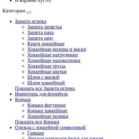
В корзине пусто!
Категории
Защита игрока
Защита запястья
Защита паха
Защита шеи
Краги хоккейные
Хоккейные визоры и маски
Хоккейные нагрудники
Хоккейные налокотники
Хоккейные трусы
Хоккейные щитки
Шлем с маской
Шлем хоккейный
Показать все Защита игрока
Инвентарь для флорбола
Коньки
Коньки фигурные
Коньки хоккейные
Хоккейные ролики
Показать все Коньки
Одежда с хоккейной символикой
Гамаши
Детское нательное белье для хоккея