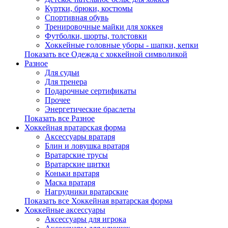
Куртки, брюки, костюмы
Спортивная обувь
Тренировочные майки для хоккея
Футболки, шорты, толстовки
Хоккейные головные уборы - шапки, кепки
Показать все Одежда с хоккейной символикой
Разное
Для судьи
Для тренера
Подарочные сертификаты
Прочее
Энергетические браслеты
Показать все Разное
Хоккейная вратарская форма
Аксессуары вратаря
Блин и ловушка вратаря
Вратарские трусы
Вратарские щитки
Коньки вратаря
Маска вратаря
Нагрудники вратарские
Показать все Хоккейная вратарская форма
Хоккейные аксессуары
Аксессуары для игрока