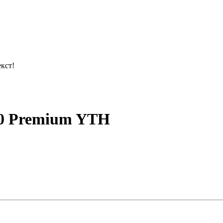
кст!
20 Premium YTH