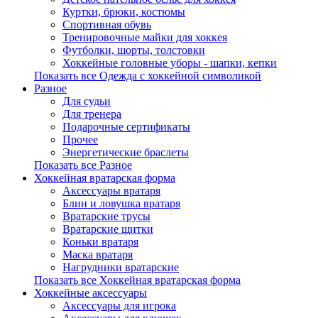
Куртки, брюки, костюмы
Спортивная обувь
Тренировочные майки для хоккея
Футболки, шорты, толстовки
Хоккейные головные уборы - шапки, кепки
Показать все Одежда с хоккейной символикой
Разное
Для судьи
Для тренера
Подарочные сертификаты
Прочее
Энергетические браслеты
Показать все Разное
Хоккейная вратарская форма
Аксессуары вратаря
Блин и ловушка вратаря
Вратарские трусы
Вратарские щитки
Коньки вратаря
Маска вратаря
Нагрудники вратарские
Показать все Хоккейная вратарская форма
Хоккейные аксессуары
Аксессуары для игрока