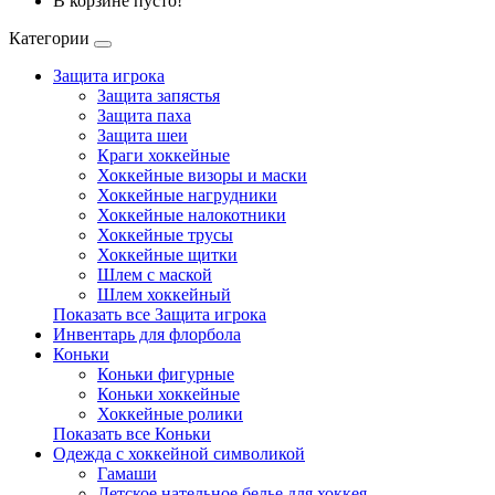
В корзине пусто!
Категории
Защита игрока
Защита запястья
Защита паха
Защита шеи
Краги хоккейные
Хоккейные визоры и маски
Хоккейные нагрудники
Хоккейные налокотники
Хоккейные трусы
Хоккейные щитки
Шлем с маской
Шлем хоккейный
Показать все Защита игрока
Инвентарь для флорбола
Коньки
Коньки фигурные
Коньки хоккейные
Хоккейные ролики
Показать все Коньки
Одежда с хоккейной символикой
Гамаши
Детское нательное белье для хоккея