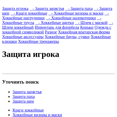
Защита игрока
- Защита запястья
- Защита паха
- Защита
шеи
- Краги хоккейные
- Хоккейные визоры и маски
-
Хоккейные нагрудники
- Хоккейные налокотники
-
Хоккейные трусы
- Хоккейные щитки
- Шлем с маской
-
Шлем хоккейный
Инвентарь для флорбола
Коньки
Одежда с
хоккейной символикой
Разное
Хоккейная вратарская форма
Хоккейные аксессуары
Хоккейные баулы, сумки
Хоккейные
клюшки
Хоккейные тренажеры
Защита игрока
Уточнить поиск
Защита запястья
Защита паха
Защита шеи
Краги хоккейные
Хоккейные визоры и маски