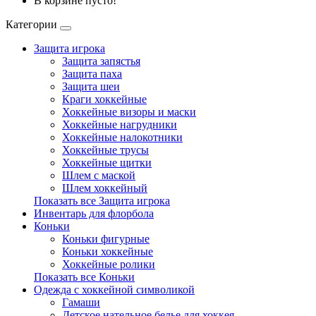
В корзине пусто!
Категории
Защита игрока
Защита запястья
Защита паха
Защита шеи
Краги хоккейные
Хоккейные визоры и маски
Хоккейные нагрудники
Хоккейные налокотники
Хоккейные трусы
Хоккейные щитки
Шлем с маской
Шлем хоккейный
Показать все Защита игрока
Инвентарь для флорбола
Коньки
Коньки фигурные
Коньки хоккейные
Хоккейные ролики
Показать все Коньки
Одежда с хоккейной символикой
Гамаши
Детское нательное белье для хоккея