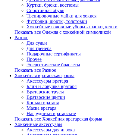
Куртки, брюки, костюмы
Спортивная обувь
Тренировочные майки для хоккея
Футболки, шорты, толстовки
Хоккейные головные уборы - шапки, кепки
Показать все Одежда с хоккейной символикой
Разное
Для судьи
Для тренера
Подарочные сертификаты
Прочее
Энергетические браслеты
Показать все Разное
Хоккейная вратарская форма
Аксессуары вратаря
Блин и ловушка вратаря
Вратарские трусы
Вратарские щитки
Коньки вратаря
Маска вратаря
Нагрудники вратарские
Показать все Хоккейная вратарская форма
Хоккейные аксессуары
Аксессуары для игрока